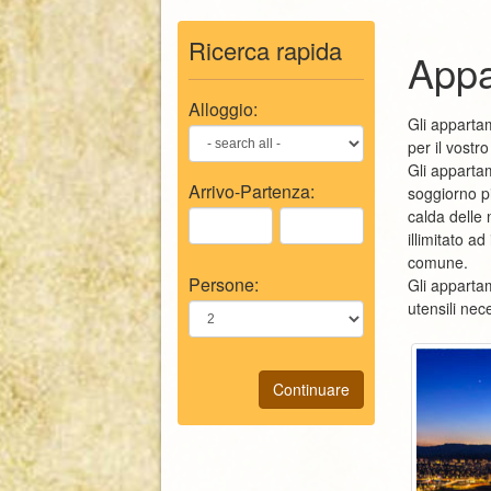
Ricerca rapida
Appa
Alloggio:
Gli appartam
per il vostro
Gli apparta
Arrivo-
Partenza
:
soggiorno p
calda delle 
illimitato a
comune.
Persone:
Gli apparta
utensili nec
Continuare